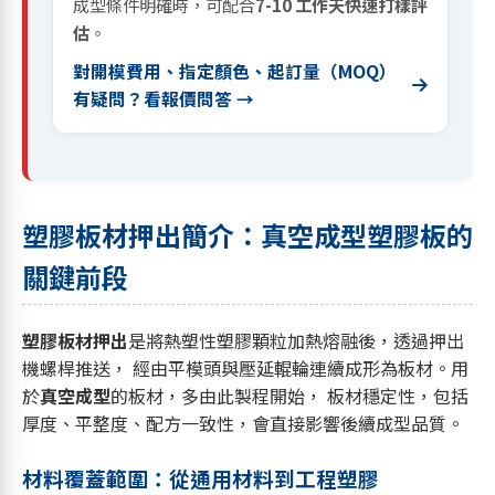
成型條件明確時，可配合
7-10 工作天快速打樣評
估
。
對開模費用、指定顏色、起訂量（MOQ）
有疑問？看報價問答 →
塑膠板材押出簡介：真空成型塑膠板的
關鍵前段
塑膠板材押出
是將熱塑性塑膠顆粒加熱熔融後，透過押出
機螺桿推送， 經由平模頭與壓延輥輪連續成形為板材。用
於
真空成型
的板材，多由此製程開始， 板材穩定性，包括
厚度、平整度、配方一致性，會直接影響後續成型品質。
材料覆蓋範圍：從通用材料到工程塑膠