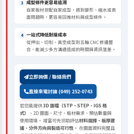
成型條件更容易追溯
3
自家板材搭配自家成型，遇到變形、縮水或表
面問題時，更容易回推材料與成型條件。
一站式降低對接成本
4
從押出、切割、真空成型到五軸 CNC 修邊整
合，能減少多方溝通造成的時間與資訊落差。
立即詢價 / 聯絡我們
直接來電討論 (049) 252-0743
若您能提供
3D 圖檔（STP、STEP、IGS 格
式）
、2D 圖面、尺寸、板材需求、預估數量與
使用環境， 竣富可先協助評估
材料選擇、板厚建
議、分件方向與製造可行性
。 在圖面資料完整且