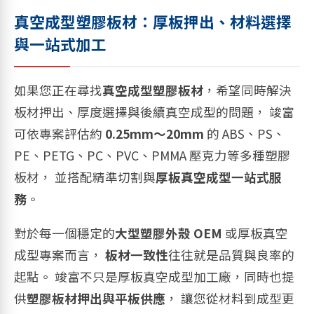
真空成型塑膠板材：厚板押出、材料選擇
與一站式加工
如果您正在尋找
真空成型塑膠板材
，希望同時解決
板材押出、厚度選擇與後續真空成型的問題， 竣富
可依專案評估約
0.25mm～20mm
的 ABS、PS、
PE、PETG、PC、PVC、PMMA 壓克力等多種塑膠
板材， 並搭配精準切割與
厚板真空成型一站式服
務
。
對於每一個穩定的
大型塑膠外殼 OEM
或厚板真空
成型專案而言，
板材一致性
往往就是品質與良率的
起點。 竣富不只是厚板真空成型加工廠，同時也提
供
塑膠板材押出與平板供應
， 讓您從材料到成型更